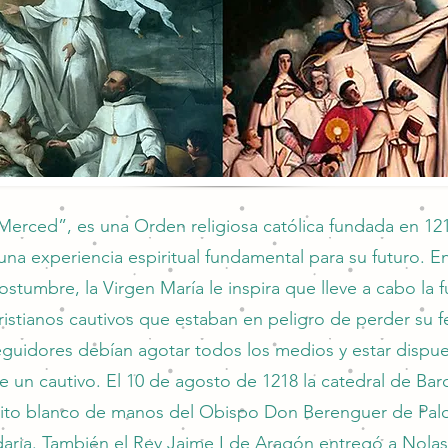
Merced”, es una Orden religiosa católica fundada en 12
 una experiencia espiritual fundamental para su futuro. 
ostumbre, la Virgen María le inspira que lleve a cabo la 
ristianos cautivos que estaban en peligro de perder su f
eguidores debían agotar todos los medios y estar dispue
de un cautivo. El 10 de agosto de 1218 la catedral de Bar
bito blanco de manos del Obispo Don Berenguer de Pal
edaria. También el Rey Jaime I de Aragón entregó a Nol